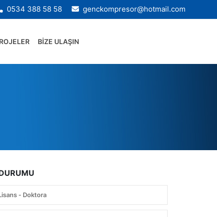
0534 388 58 58
genckompresor@hotmail.com
ROJELER
BİZE ULAŞIN
 DURUMU