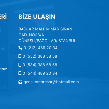
Rİ
BİZE ULAŞIN
BAĞLAR MAH. MİMAR SİNAN
CAD. NO:18/A
GÜNEŞLİ/BAĞCILAR/İSTANBUL
0 (212) 489 20 34
0 (552) 388 58 58
0 (534) 388 58 58
ınız
0 (544) 489 20 34
genckompresor@hotmail.com