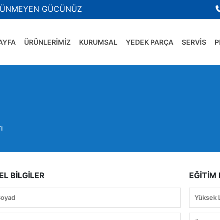
ÜNMEYEN GÜCÜNÜZ
AYFA
ÜRÜNLERİMİZ
KURUMSAL
YEDEK PARÇA
SERVİS
P
ı
SEL BİLGİLER
EĞİTİM