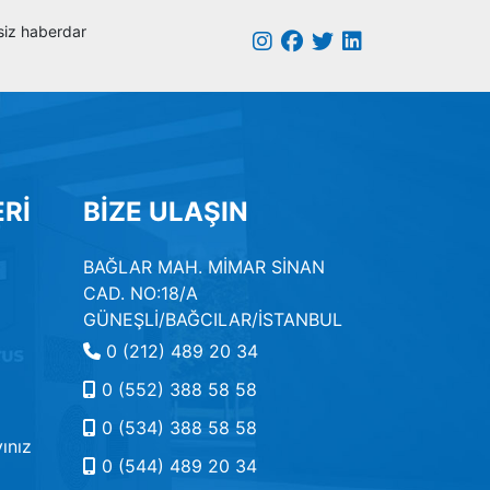
k siz haberdar
Rİ
BİZE ULAŞIN
BAĞLAR MAH. MİMAR SİNAN
CAD. NO:18/A
GÜNEŞLİ/BAĞCILAR/İSTANBUL
0 (212) 489 20 34
0 (552) 388 58 58
0 (534) 388 58 58
ınız
0 (544) 489 20 34