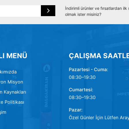
İndirimli ürünler ve fırsatlardan il
olmak ister misiniz?
LI MENÜ
ÇALIŞMA SAATLE
Pazartesi - Cuma:
kımızda
08:30–19:30
on Misyon
Cumartesi:
n Kaynakları
08:30–19:30
e Politikası
Pazar:
işim
Özel Günler İçin Lütfen Aray